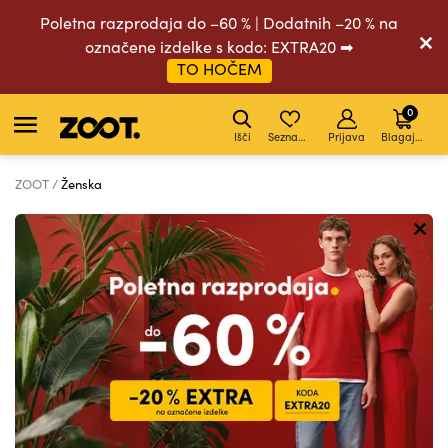
Poletna razprodaja do –60 % | Dodatnih –20 % na
označene izdelke s kodo: EXTRA20 ➡
TO HOČEM
0
Išči
Seznam želja
Prijava
Blagajna
ZOOT
Ženska