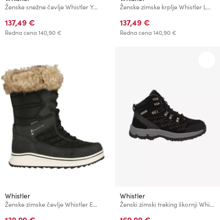
Ženske snežne čevlje Whistler YATTUA
Ženske zimske krplje Whistler LOUMON
137,49 €
137,49 €
Redna cena
140,90 €
Redna cena
140,90 €
Whistler
Whistler
Ženske zimske čevlje Whistler EEWYE Velikost:
Ženski zimski treking škornji Whistler CONTAI
130,99 €
169,99 €