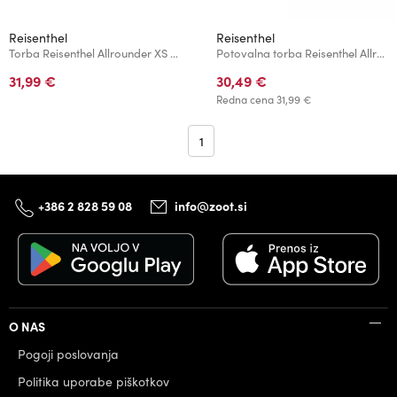
Reisenthel
Reisenthel
Torba Reisenthel Allrounder XS Kids Tiger Navy
Potovalna torba Reisenthel Allrounder XS Kids Panda Dots Pink
31,99 €
30,49 €
Redna cena
31,99 €
1
+386 2 828 59 08
info@zoot.si
O NAS
Pogoji poslovanja
Politika uporabe piškotkov