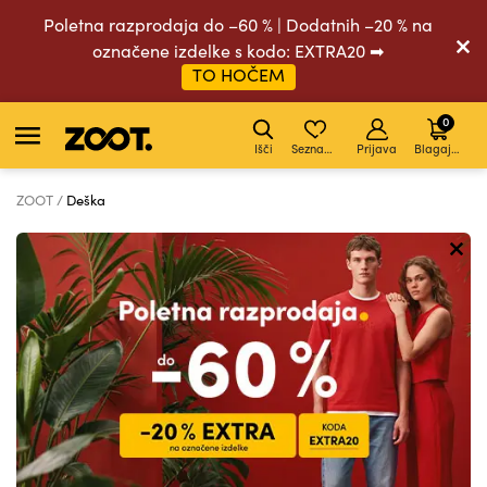
Poletna razprodaja do –60 % | Dodatnih –20 % na
označene izdelke s kodo: EXTRA20 ➡
TO HOČEM
0
Išči
Seznam želja
Prijava
Blagajna
ZOOT
Deška