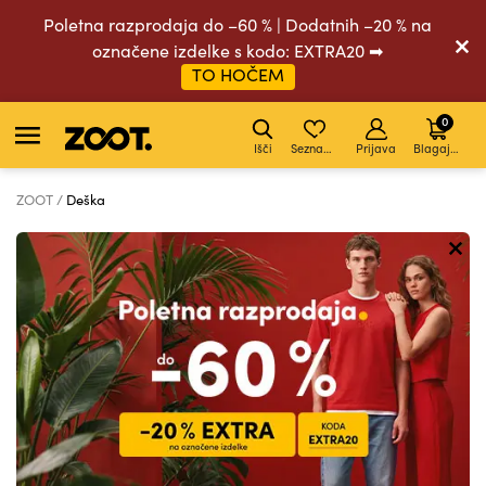
Poletna razprodaja do –60 % | Dodatnih –20 % na
označene izdelke s kodo: EXTRA20 ➡
TO HOČEM
0
Išči
Seznam želja
Prijava
Blagajna
ZOOT
Deška