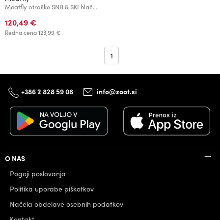
Meatfly otroške SNB & SKI hlače Girly Black
120,49 €
Redna cena
123,99 €
1
+386 2 828 59 08
info@zoot.si
O NAS
Pogoji poslovanja
Politika uporabe piškotkov
Načela obdelave osebnih podatkov
Kontakt