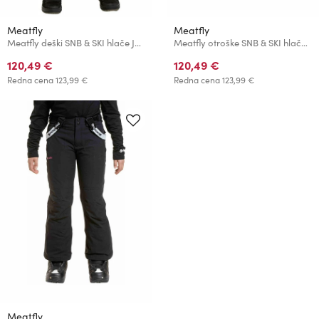
Meatfly
Meatfly
Meatfly deški SNB & SKI hlače Junior Black
Meatfly otroške SNB & SKI hlače Junior Black
120,49 €
120,49 €
Redna cena
123,99 €
Redna cena
123,99 €
Meatfly