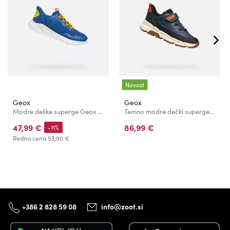
Novost
Geox
Geox
Modre deške superge Geox Sprintye
Temno modre dečki superge Geox Flexyper Plus
47,99 €
86,99 €
-11%
Redna cena
53,90 €
+386 2 828 59 08
info@zoot.si