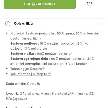
DODAJ V KOŠARICO
Opis artikla
Sestava podplata
Material:
: 80 % guma, 20 % etilen-vinil
acetat (mikro, filon)
Sestava podloge
: 51 % mrežast poliester, 46 % tkani
poliester, 3 % poliuretan
Sestava vložka
: 100% mrežast poliester
Sestava zgornjega dela
: 60 % mrežast poliester, 34 %
sintetični termoplastični poliuretan, 6 % poliuretan
Tehnologija: Respira™
Več informacij o Respira™
Koda artikla: G014236
Uvoznik: GRetail s.r.o., Milady Horákové 2774, Kladno, CZ,
info@geox.cz