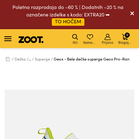
Poletna razprodaja do –60 % | Dodatnih –20 % na
označene izdelke s kodo: EXTRA20 ➡
TO HOČEM
0
Išči
Seznam želja
Prijava
Blagajna
Deška
...
Superge
Geox - Bele dečke superge Geox Pro-Ran