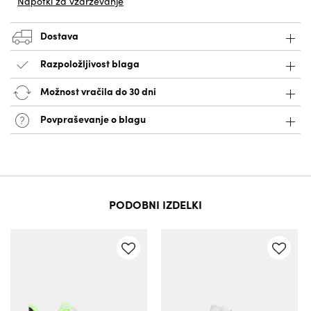
Napotki za vzdrževanje
Dostava
Razpoložljivost blaga
Možnost vračila do 30 dni
Povpraševanje o blagu
PODOBNI IZDELKI