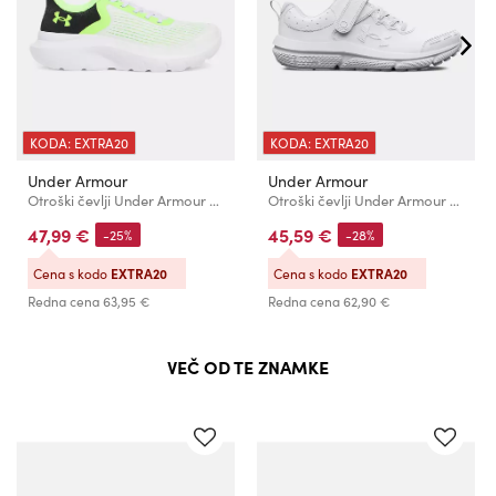
KODA: EXTRA20
KODA: EXTRA20
Under Armour
Under Armour
Otroški čevlji Under Armour UA BPS Rogue 5 AL
Otroški čevlji Under Armour UA BPS Assert 10 AC UFM SYN
47,99 €
45,59 €
-25%
-28%
Cena s kodo
EXTRA20
Cena s kodo
EXTRA20
Redna cena
63,95 €
Redna cena
62,90 €
VEČ OD TE ZNAMKE