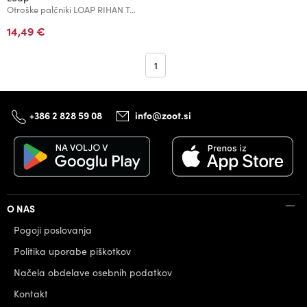
Otroške palčniki LOAP RIHAN Temno modra
14,49 €
1
+386 2 828 59 08
info@zoot.si
O NAS
Pogoji poslovanja
Politika uporabe piškotkov
Načela obdelave osebnih podatkov
Kontakt