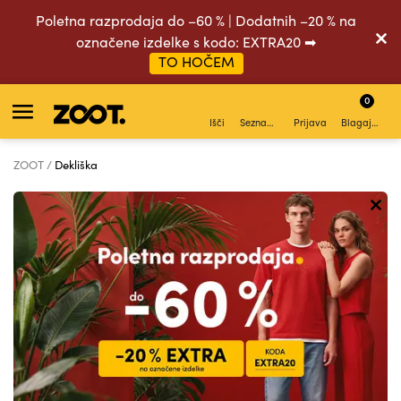
Poletna razprodaja do –60 % | Dodatnih –20 % na
označene izdelke s kodo: EXTRA20 ➡
TO HOČEM
0
Išči
Seznam želja
Prijava
Blagajna
ZOOT
Dekliška