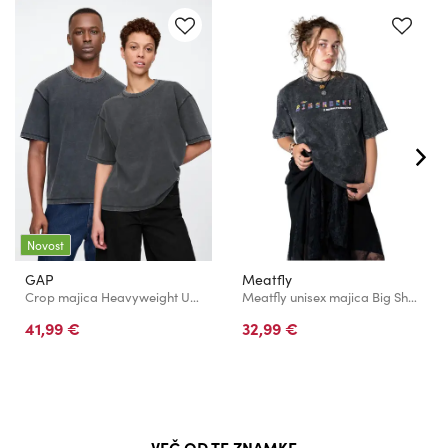
Novost
GAP
Meatfly
Crop majica Heavyweight Uniseks GAP
Meatfly unisex majica Big Shock Krajdos Black Acid Wash
41,99 €
32,99 €
VEČ OD TE ZNAMKE