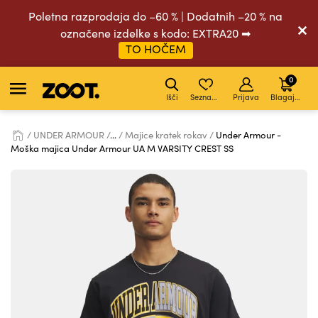
Poletna razprodaja do –60 % | Dodatnih –20 % na
označene izdelke s kodo: EXTRA20 ➡
TO HOČEM
0
Išči
Seznam želja
Prijava
Blagajna
UNDER ARMOUR
...
Majice kratek rokav
Under Armour -
Moška majica Under Armour UA M VARSITY CREST SS