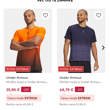
KODA: EXTRA20
KODA: EXTRA20
Under Armour
Under Armour
Moška majica Under Armour UA M HOOPS TRIPLE LOGO SS
Moška majica Under Armour UA Hoops SS Shooting Shirt
35,99 €
48,79 €
-22%
-21%
Cena s kodo
EXTRA20
Cena s kodo
EXTRA20
Redna cena
45,99 €
Redna cena
61,99 €