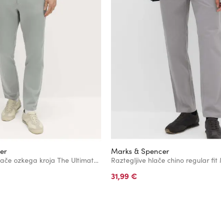
er
Marks & Spencer
Keprske chino hlače ozkega kroja The Ultimate Marks & Spencer siva
31,99 €