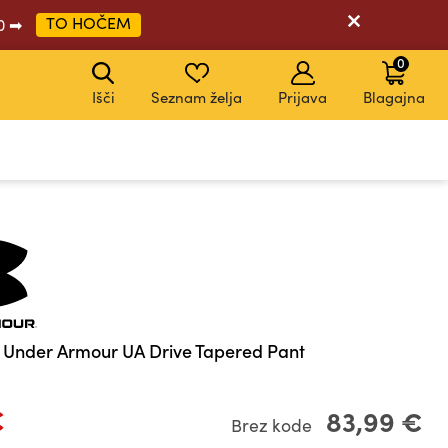
TO HOČEM
20 ➡
0
Išči
Seznam želja
Prijava
Blagajna
KODA: EXTRA20
KODA: EXTRA20
KODA: EXTRA20
KODA: EXTRA20
KODA: EXTRA20
KODA: EXTRA20
 Under Armour UA Drive Tapered Pant
€
83,99 €
Brez kode