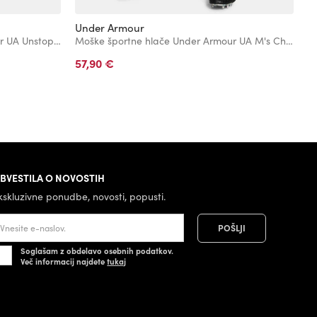
Under Armour
U
Moške športne hlače Under Armour UA Unstoppable Cargo Pant
Moške športne hlače Under Armour UA M's Ch. Pique Pant
57,90 €
1
C
Re
BVESTILA O NOVOSTIH
kskluzivne ponudbe, novosti, popusti.
Soglašam z obdelavo osebnih podatkov.
Več informacij najdete
tukaj