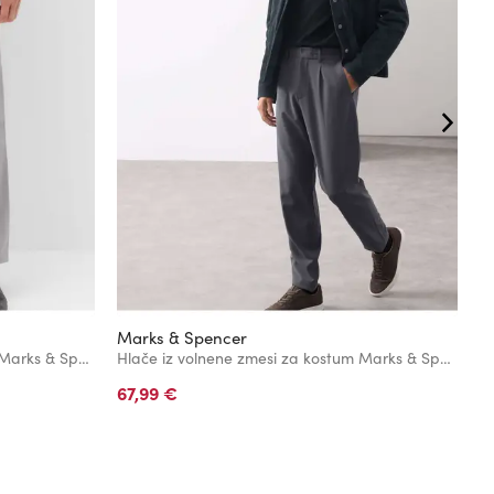
Marks & Spencer
M
Raztegljive hlače chino regular fit Marks & Spencer sive barve
Hlače iz volnene zmesi za kostum Marks & Spencer siva
67,99 €
3