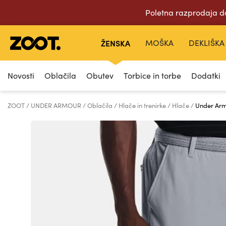
Poletna razprodaja d
ŽENSKA
MOŠKA
DEKLIŠKA
Novosti
Oblačila
Obutev
Torbice in torbe
Dodatki
ZOOT
UNDER ARMOUR
Oblačila
Hlače in trenirke
Hlače
Under Arm