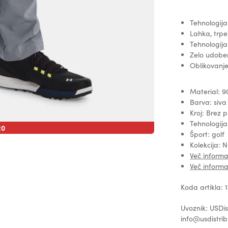
Tehnologija
Lahka, trpe
Tehnologija
Zelo udoben
Oblikovanje
Material: 90
Barva: siva
Kroj: Brez 
Tehnologija
20
Šport: golf
Kolekcija: 
Več informa
Več inform
Koda artikla:
Uvoznik: USDis
info@usdistrib