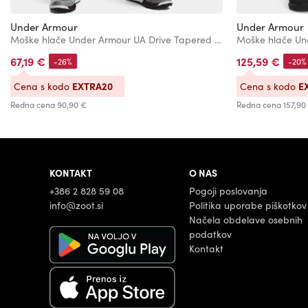
Under Armour
Under Armour
Moške hlače Under Armour UA Drive Tapered Pant
Moške hlače Un
67,19 €
125,59 €
-26%
-20%
EXTRA20
E
Cena s kodo
Cena s kodo
Redna cena
90,90 €
Redna cena
157,90
KONTAKT
O NAS
+386 2 828 59 08
Pogoji poslovanja
info@zoot.si
Politika uporabe piškotkov
Načela obdelave osebnih
podatkov
Kontakt