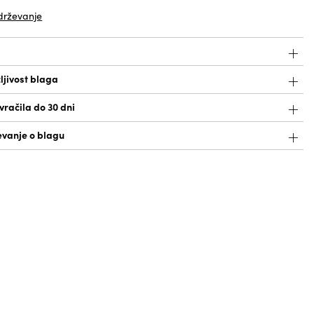
drževanje
ljivost blaga
račila do 30 dni
vanje o blagu