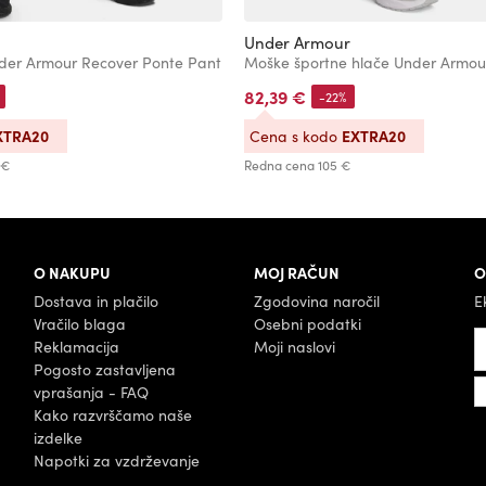
Under Armour
der Armour Recover Ponte Pant
82,39 €
-22%
XTRA20
EXTRA20
Cena s kodo
 €
Redna cena
105 €
O NAKUPU
MOJ RAČUN
O
Dostava in plačilo
Zgodovina naročil
E
Vračilo blaga
Osebni podatki
Reklamacija
Moji naslovi
Pogosto zastavljena
vprašanja - FAQ
Kako razvrščamo naše
izdelke
Napotki za vzdrževanje