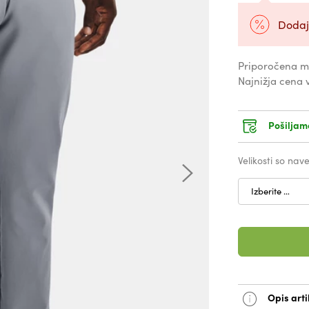
Dodaj
Priporočena m
Najnižja cena 
Pošiljam
Velikosti so na
Izberite …
Opis arti