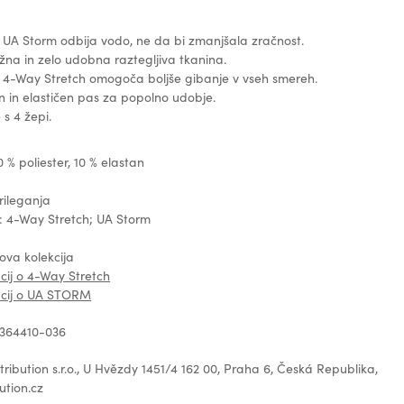
 UA Storm odbija vodo, ne da bi zmanjšala zračnost.
žna in zelo udobna raztegljiva tkanina.
 4-Way Stretch omogoča boljše gibanje v vseh smereh.
 in elastičen pas za popolno udobje.
 s 4 žepi.
 % poliester, 10 % elastan
prileganja
: 4-Way Stretch; UA Storm
Nova kolekcija
cij o 4-Way Stretch
acij o UA STORM
 1364410-036
tribution s.r.o., U Hvězdy 1451/4 162 00, Praha 6, Česká Republika,
ution.cz