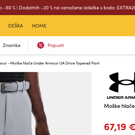
o –60 % | Dodatnih –20 % na označene izdelke s kodo: EXTRA
DEŠKA
HOME
Znamke
Popusti
our - Moške hlače Under Armour UA Drive Tapered Pant
Moške hlače
67,19 