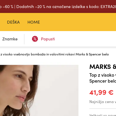
o –60 % | Dodatnih –20 % na označene izdelke s kodo: EXTRA
DEŠKA
HOME
Znamke
Popusti
z visoko vsebnostjo bombaža in valovitimi rokavi Marks & Spencer bela
MARKS &
Top z visoko
Spencer bel
41,99 €
Najnižja cena 
Velikosti so na