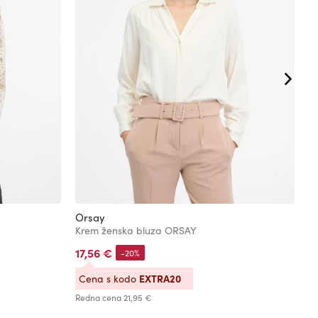
Orsay
M
Krem ženska bluza ORSAY
B
17,56 €
2
-20%
EXTRA20
Cena s kodo
C
Redna cena
21,95 €
Re