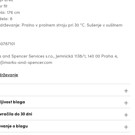
r fit
la: 176 cm
dela: 8
zdrževanje: Pralno v pralnem stroju pri 30 °C. Sušenje v sušilnem
60787101
 and Spencer Services s.r.o., Jemnická 1138/1, 140 00 Praha 4,
ce@marks-and-spencer.com
drževanje
ljivost blaga
račila do 30 dni
vanje o blagu