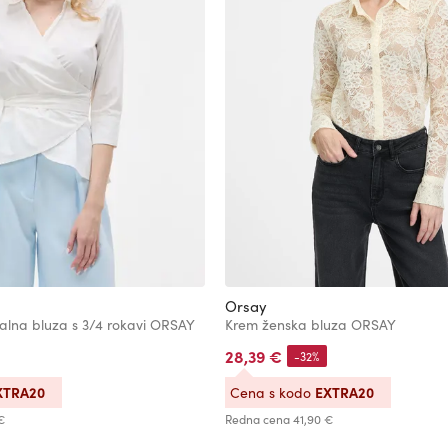
Orsay
jalna bluza s 3/4 rokavi ORSAY
Krem ženska bluza ORSAY
28,39 €
-32%
XTRA20
EXTRA20
Cena s kodo
€
Redna cena
41,90 €