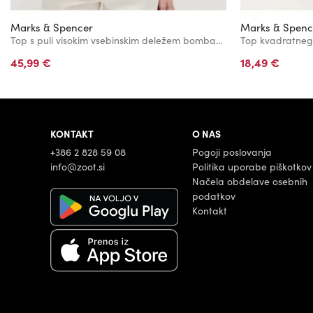
Marks & Spencer
Marks & Spenc
Top s puli visokim vsebinskim deležem bombaža Marks & Spencer bela
45,99 €
18,49 €
KONTAKT
O NAS
+386 2 828 59 08
Pogoji poslovanja
info@zoot.si
Politika uporabe piškotkov
Načela obdelave osebnih
podatkov
Kontakt