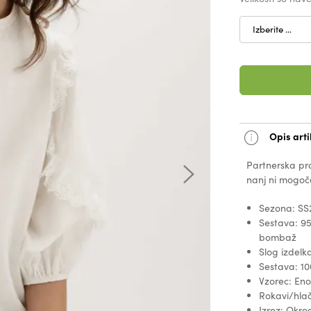
Izberite …
Opis arti
Partnerska pro
nanj ni mogoče
Sezona: SS
Sestava: 95
bombaž
Slog izdelk
Sestava: 1
Vzorec: En
Rokavi/hlače
Izrez: Okrog