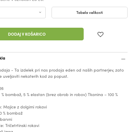
Tabela velikosti
DODAJ V KOŠARICO
kla
daja - Ta izdelek pri nas prodaja eden od naših partnerjev, zato
 uveljaviti nekaterih kod za popust.
26
 % bombaž, 5 % elastan (brez obrob in robov) Tkanina – 100 %
a: Majice z dolgimi rokavi
00 % bombaž
obarvni
: Tričetrtinski rokavi
li izrez