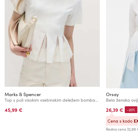
Marks & Spencer
Orsay
Top s puli visokim vsebinskim deležem bombaža Marks & Spencer bela
Bela ženska ovi
45,99 €
26,39 €
-20%
E
Cena s kodo
Redna cena
32,99 