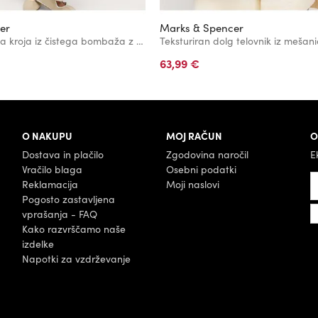
er
Marks & Spencer
Top kvadratnega kroja iz čistega bombaža z visoko tehtnostjo Marks & Spencer črna
63,99 €
O NAKUPU
MOJ RAČUN
O
Dostava in plačilo
Zgodovina naročil
E
Vračilo blaga
Osebni podatki
Reklamacija
Moji naslovi
Pogosto zastavljena
vprašanja - FAQ
Kako razvrščamo naše
izdelke
Napotki za vzdrževanje