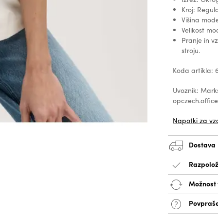
Kroj: Regula
Višina mode
Velikost mo
Pranje in v
stroju.
Koda artikla: 
Uvoznik: Marks
opczech.offi
Napotki za vz
Dostava
Razpolož
Možnost v
Povpraše