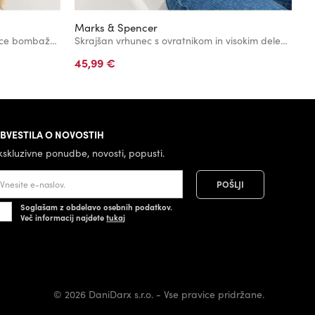
Marks & Spencer
M
Teksturiran dolg telovnik iz mešanice bombaža Marks & Spencer kremna
Skrajšan vrhunec s ovratnikom in visokim deležem lanu Marks & Spencer bež
45,99 €
4
BVESTILA O NOVOSTIH
kskluzivne ponudbe, novosti, popusti.
Soglašam z obdelavo osebnih podatkov.
Več informacij najdete
tukaj
© 2026 DaniDarx s.r.o. - Vse pravice pridržane.