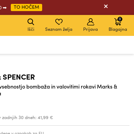
TO HOČEM
20 ➡
0
Išči
Seznam želja
Prijava
Blagajna
 SPENCER
 vsebnostjo bombaža in valovitimi rokavi Marks &
a
v zadnjih 30 dneh:
41,99 €
vedene v oznakah za EU.