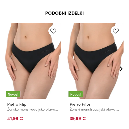
PODOBNI IZDELKI
Novost
Novost
Pietro Filipi
Pietro Filipi
Ženske menstruacijske plavalne hlače Pietro Filipi Femme nizke heavy crne spodnji del
Ženski menstruacijski plavalni kostum Pietro Filipi Femme nizek moderate črni spodnji del
41,99 €
39,99 €