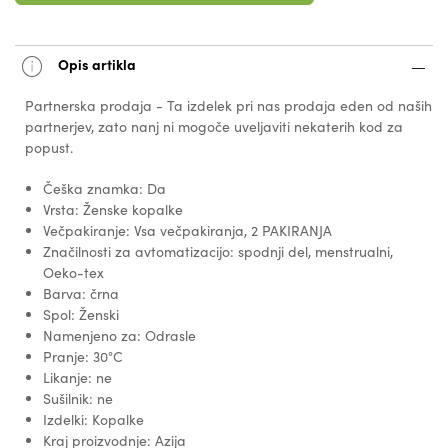
Opis artikla
Partnerska prodaja - Ta izdelek pri nas prodaja eden od naših
partnerjev, zato nanj ni mogoče uveljaviti nekaterih kod za
popust.
Češka znamka: Da
Vrsta: Ženske kopalke
Večpakiranje: Vsa večpakiranja, 2 PAKIRANJA
Značilnosti za avtomatizacijo: spodnji del, menstrualni,
Oeko-tex
Barva: črna
Spol: Ženski
Namenjeno za: Odrasle
Pranje: 30°C
Likanje: ne
Sušilnik: ne
Izdelki: Kopalke
Kraj proizvodnje: Azija