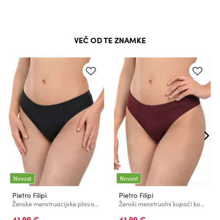
VEČ OD TE ZNAMKE
Novost
Novost
Pietro Filipi
Pietro Filipi
Ženske menstruacijske plavalne hlače Pietro Filipi Femme nizke heavy crne spodnji del
Ženski menstrualni kupaći kostum Pietro Filipi Femme nizak heavy rdeči spodnji del
41,99 €
41,99 €