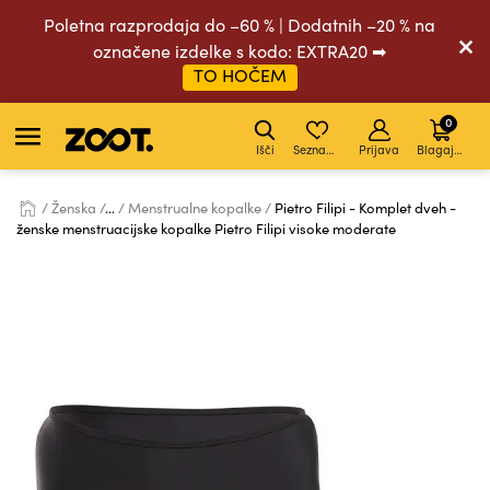
Poletna razprodaja do –60 % | Dodatnih –20 % na
označene izdelke s kodo: EXTRA20 ➡
TO HOČEM
0
Išči
Seznam želja
Prijava
Blagajna
Ženska
...
Menstrualne kopalke
Pietro Filipi - Komplet dveh -
ženske menstruacijske kopalke Pietro Filipi visoke moderate