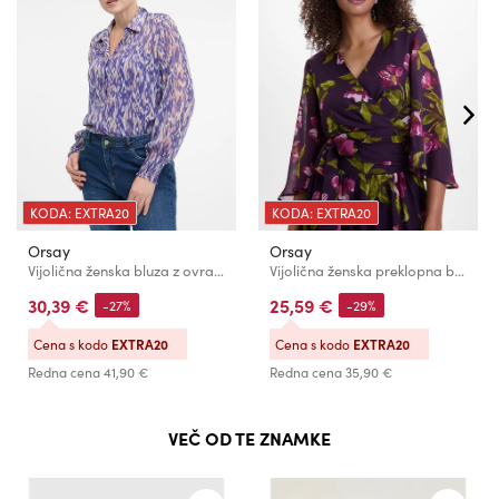
KODA: EXTRA20
KODA: EXTRA20
Orsay
Orsay
Vijolična ženska bluza z ovratnikom ORSAY
Vijolična ženska preklopna bluza s cvetličnim vzorcem ORSAY
30,39 €
25,59 €
-27%
-29%
Cena s kodo
EXTRA20
Cena s kodo
EXTRA20
Redna cena
41,90 €
Redna cena
35,90 €
VEČ OD TE ZNAMKE