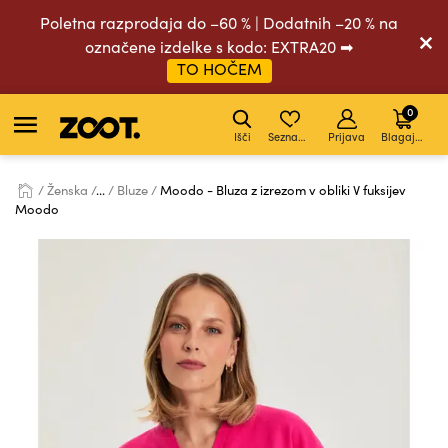
Poletna razprodaja do –60 % | Dodatnih –20 % na
označene izdelke s kodo: EXTRA20 ➡
TO HOČEM
0
Išči
Seznam želja
Prijava
Blagajna
Ženska
...
Bluze
Moodo - Bluza z izrezom v obliki V fuksijev
Moodo