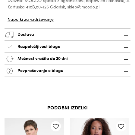
Uvoznik: MOODO Spółka z ograniczoną odpowiedzialnością,ul.
Kartuska 418B,80-125 Gdańsk, sklep@moodo.pl
Napotki za vzdrževanje
Dostava
Razpoložljivost blaga
Možnost vračila do 30 dni
Povpraševanje o blagu
PODOBNI IZDELKI