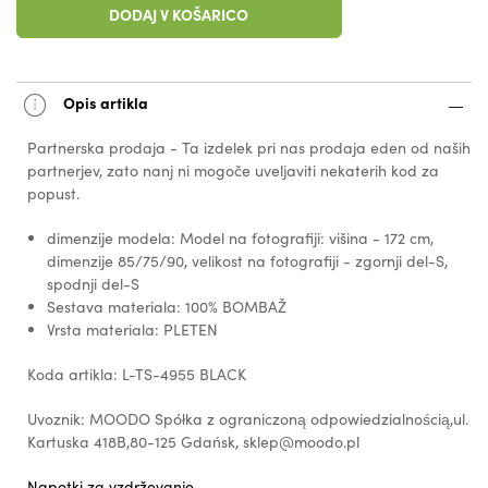
DODAJ V KOŠARICO
Opis artikla
Partnerska prodaja - Ta izdelek pri nas prodaja eden od naših
partnerjev, zato nanj ni mogoče uveljaviti nekaterih kod za
popust.
dimenzije modela: Model na fotografiji: višina - 172 cm,
dimenzije 85/75/90, velikost na fotografiji - zgornji del-S,
spodnji del-S
Sestava materiala: 100% BOMBAŽ
Vrsta materiala: PLETEN
Koda artikla: L-TS-4955 BLACK
Uvoznik: MOODO Spółka z ograniczoną odpowiedzialnością,ul.
Kartuska 418B,80-125 Gdańsk, sklep@moodo.pl
Napotki za vzdrževanje