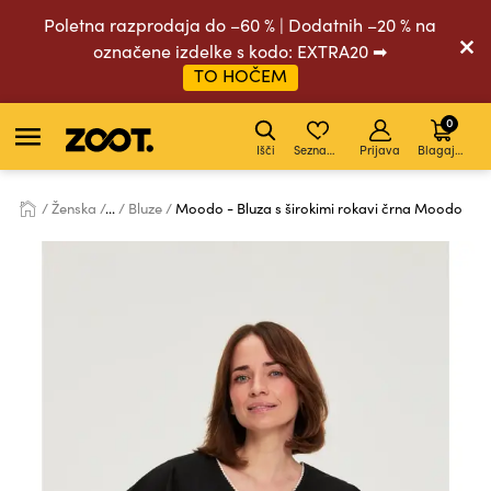
Poletna razprodaja do –60 % | Dodatnih –20 % na
označene izdelke s kodo: EXTRA20 ➡
TO HOČEM
0
Išči
Seznam želja
Prijava
Blagajna
Ženska
...
Bluze
Moodo - Bluza s širokimi rokavi črna Moodo