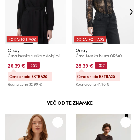
KODA: EXTRA20
KODA: EXTRA20
Orsay
Orsay
Črna ženska tunika z dolgimi rokavi ORSAY
Črna ženska bluza ORSAY
26,39 €
28,39 €
-20%
-32%
Cena s kodo
EXTRA20
Cena s kodo
EXTRA20
Redna cena
32,99 €
Redna cena
41,90 €
VEČ OD TE ZNAMKE