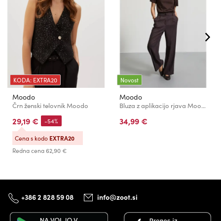
KODA: EXTRA20
Novost
Moodo
Moodo
Črn ženski telovnik Moodo
Bluza z aplikacijo rjava Moodo
29,19 €
34,99 €
-54%
Cena s kodo
EXTRA20
Redna cena
62,90 €
+386 2 828 59 08
info@zoot.si