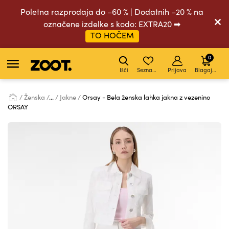
Poletna razprodaja do –60 % | Dodatnih –20 % na
označene izdelke s kodo: EXTRA20 ➡
TO HOČEM
0
Išči
Seznam želja
Prijava
Blagajna
Ženska
...
Jakne
Orsay - Bela ženska lahka jakna z vezenino
ORSAY