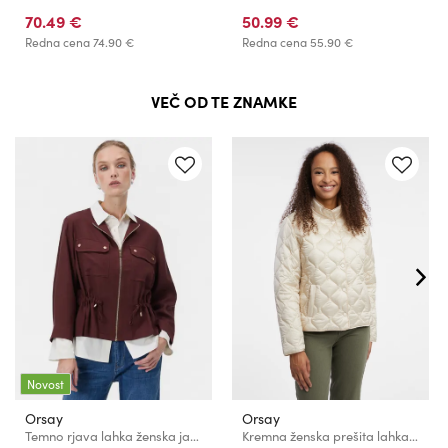
70.49 €
50.99 €
Redna cena
74.90 €
Redna cena
55.90 €
VEČ OD TE ZNAMKE
Novost
Orsay
Orsay
Temno rjava lahka ženska jakna ORSAY
Kremna ženska prešita lahka jakna ORSAY