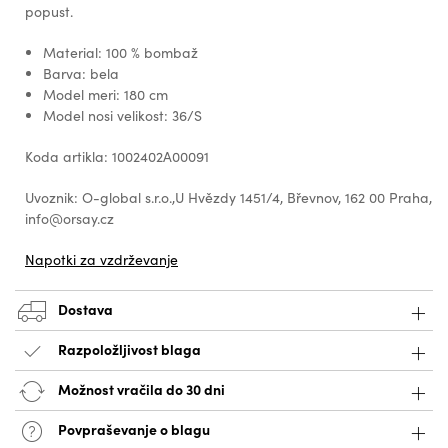
popust.
Material: 100 % bombaž
Barva: bela
Model meri: 180 cm
Model nosi velikost: 36/S
Koda artikla: 1002402A00091
Uvoznik: O-global s.r.o.,U Hvězdy 1451/4, Břevnov, 162 00 Praha,
info@orsay.cz
Napotki za vzdrževanje
Dostava
Razpoložljivost blaga
Možnost vračila do 30 dni
Povpraševanje o blagu