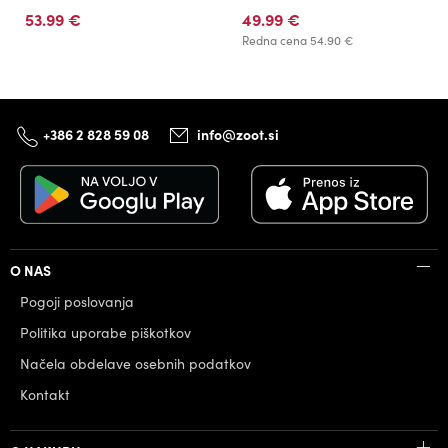
53.99 €
49.99 €
Redna cena
54.90 €
+386 2 828 59 08
info@zoot.si
O NAS
Pogoji poslovanja
Politika uporabe piškotkov
Načela obdelave osebnih podatkov
Kontakt