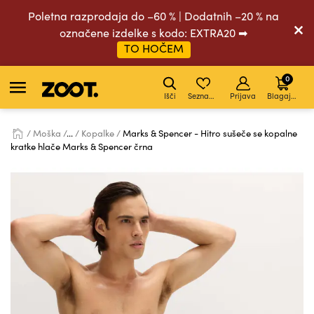
Poletna razprodaja do –60 % | Dodatnih –20 % na
označene izdelke s kodo: EXTRA20 ➡
TO HOČEM
0
Išči
Seznam želja
Prijava
Blagajna
Moška
...
Kopalke
Marks & Spencer - Hitro sušeče se kopalne
kratke hlače Marks & Spencer črna