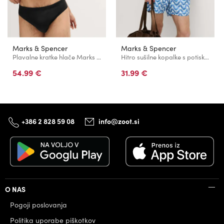
Marks & Spencer
Marks & Spencer
Plavalne kratke hlače Marks & Spencer črna
Hitro sušilne kopalke s potiskom Marks & Spencer modra
54.99 €
31.99 €
+386 2 828 59 08
info@zoot.si
O NAS
Pogoji poslovanja
Politika uporabe piškotkov