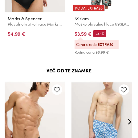
KODA: EXTRA20
Marks & Spencer
69slam
Plavalne kratke hlače Marks & Spencer črna
Moške plavalne hlače 69SLAM SECRET ALCOVE obojestransko
54.99 €
53.59 €
-45%
Cena s kodo
EXTRA20
Redna cena
96.99 €
VEČ OD TE ZNAMKE