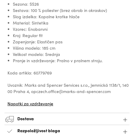
Sezona: SS26
Sestava: 100 % poliester (brez obrob in okraskov)
Slog izdelka: Kopalne kratke hlače
Material: Sintetika
Vzorec: Enobarvni
Kroj: Regular fit
Zapenjanje: Elastičen pas
Višina modela: 185 cm
Velikost modela: Srednja
Pranje in vzdrževanje: Pralno v pralnem stroju.
Koda artikla: 60779769
Uvoznik: Marks and Spencer Services s.r.o., Jemnická 1138/1, 140
00 Praha 4, opczech.office@marks-and-spencer.com
Napotki za vzdrževanje
Dostava
Razpoložljivost blaga