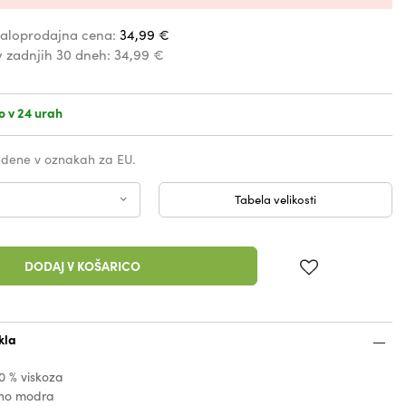
aloprodajna cena:
34,99 €
v zadnjih 30 dneh:
34,99 €
o v 24 urah
vedene v oznakah za EU.
Tabela velikosti
DODAJ V KOŠARICO
kla
0 % viskoza
mno modra