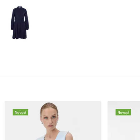
Novost
Novost