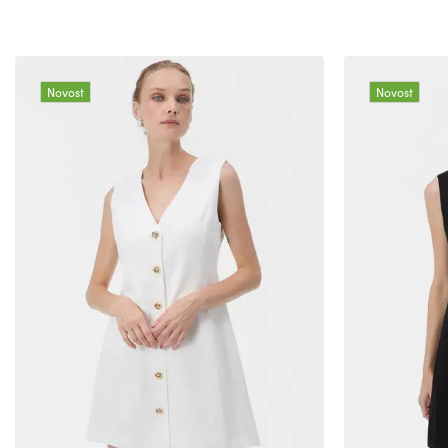
Novost
Novost