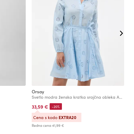
Orsay
O
Svetlo modra ženska kratka srajčna obleka A-kroja ORSAY
33,59 €
2
-20%
EXTRA20
Cena s kodo
C
Redna cena
41,99 €
Re