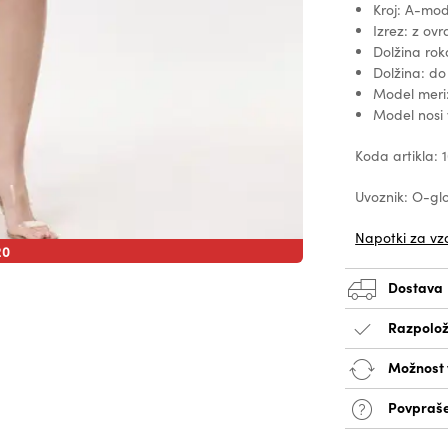
Kroj: A-mod
Izrez: z ov
Dolžina ro
Dolžina: do
Model meri
Model nosi 
Koda artikla:
Uvoznik: O-glo
Napotki za vz
20
Dostava
Razpolož
Možnost v
Povpraše