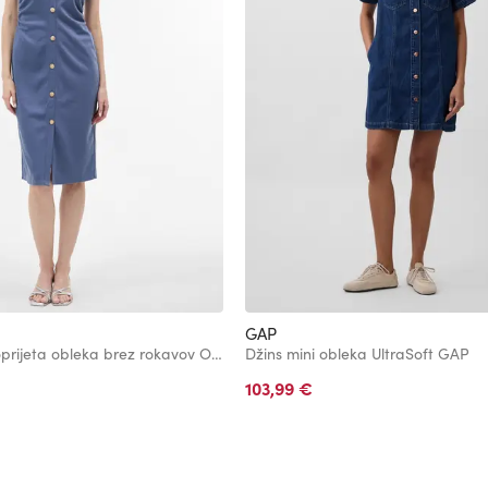
GAP
Modra ženska oprijeta obleka brez rokavov ORSAY
Džins mini obleka UltraSoft GAP
103,99 €