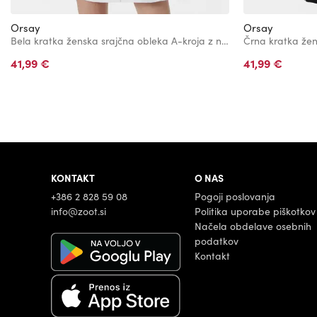
Orsay
Orsay
Bela kratka ženska srajčna obleka A-kroja z naramnicami ORSAY
41,99 €
41,99 €
KONTAKT
O NAS
+386 2 828 59 08
Pogoji poslovanja
info@zoot.si
Politika uporabe piškotkov
Načela obdelave osebnih
podatkov
Kontakt