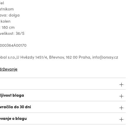
el
ratnikom
kava: dolga
 kolen
: 180 cm
velikost: 36/S
 1000364A00170
bal s.r.o.,U Hvězdy 1451/4, Břevnov, 162 00 Praha, info@orsay.cz
drževanje
ljivost blaga
račila do 30 dni
vanje o blagu