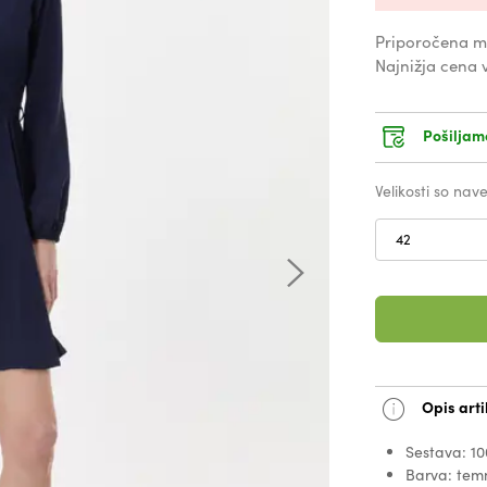
Priporočena m
Najnižja cena 
Pošiljam
Velikosti so na
42
Opis arti
Sestava: 10
Barva: te