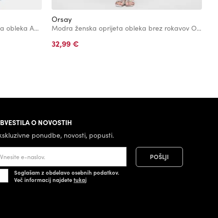
Orsay
O
Svetlo modra kratka ženska srajčna obleka A-kroja z naramnicami O
Modra ženska oprijeta obleka brez rokavov ORSAY
32,99 €
3
BVESTILA O NOVOSTIH
kskluzivne ponudbe, novosti, popusti.
Soglašam z obdelavo osebnih podatkov.
Več informacij najdete
tukaj