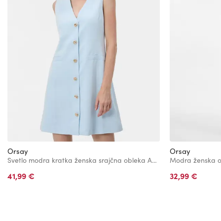
Orsay
Orsay
Svetlo modra kratka ženska srajčna obleka A-kroja z naramnicami O
41,99 €
32,99 €