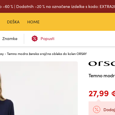
o –60 % | Dodatnih –20 % na označene izdelke s kodo: EXTRA
DEŠKA
HOME
Znamke
Popusti
ay - Temno modra ženska srajčna obleka do kolen ORSAY
Temno modra
27,99 
Dodaj