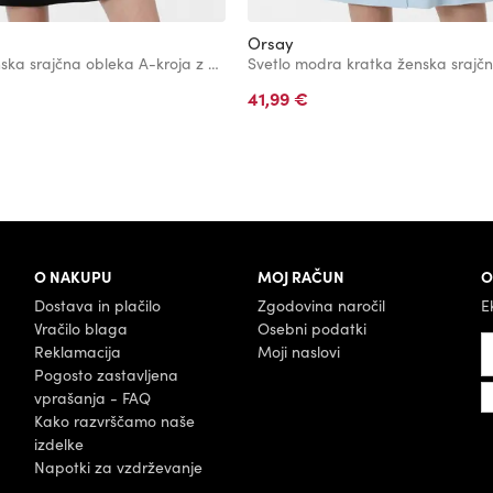
Orsay
Črna kratka ženska srajčna obleka A-kroja z naramnicami ORSAY
41,99 €
O NAKUPU
MOJ RAČUN
O
Dostava in plačilo
Zgodovina naročil
E
Vračilo blaga
Osebni podatki
Reklamacija
Moji naslovi
Pogosto zastavljena
vprašanja - FAQ
Kako razvrščamo naše
izdelke
Napotki za vzdrževanje