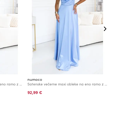
numoco
n
Satenske večerne maxi obleke na eno ramo z okrasno volanko - morska zelena
Satenske večerne maxi obleke na eno ramo z okrasno volanko - svetlo modra
92,99 €
6