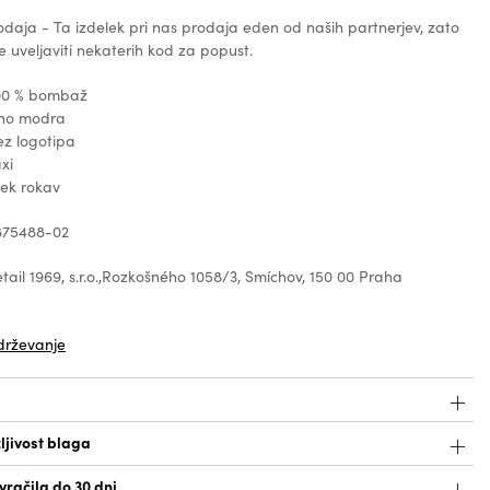
daja - Ta izdelek pri nas prodaja eden od naših partnerjev, zato
 uveljaviti nekaterih kod za popust.
100 % bombaž
mno modra
ez logotipa
xi
tek rokav
 875488-02
tail 1969, s.r.o.,Rozkošného 1058/3, Smíchov, 150 00 Praha
z
drževanje
ljivost blaga
račila do 30 dni