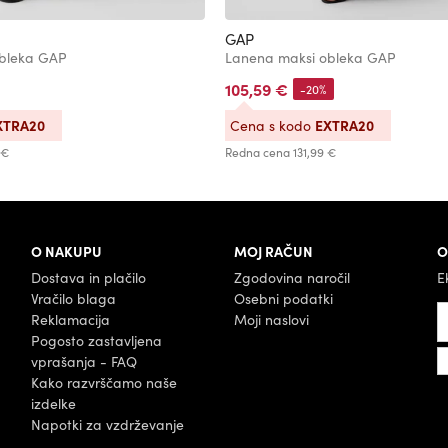
GAP
obleka GAP
Lanena maksi obleka GAP
105,59 €
-20%
XTRA20
EXTRA20
Cena s kodo
 €
Redna cena
131,99 €
O NAKUPU
MOJ RAČUN
O
Dostava in plačilo
Zgodovina naročil
E
Vračilo blaga
Osebni podatki
Reklamacija
Moji naslovi
Pogosto zastavljena
vprašanja - FAQ
Kako razvrščamo naše
izdelke
Napotki za vzdrževanje