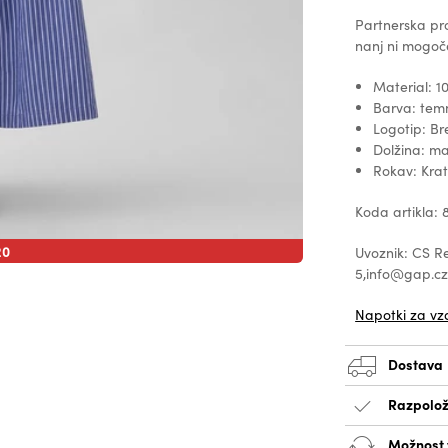
Partnerska pro
nanj ni mogoče
Material: 
Barva: te
Logotip: Br
Dolžina: ma
Rokav: Kra
Koda artikla:
20
Uvoznik: CS Re
5,info@gap.c
Napotki za vz
Dostava
Razpolož
Možnost v