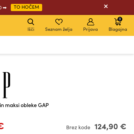
TO HOČEM
20 ➡
0
Išči
Seznam želja
Prijava
Blagajna
KODA: EXTRA20
KODA: EXTRA20
KODA: EXTRA20
KODA: EXTRA20
lin maksi obleke GAP
€
124,90 €
Brez kode