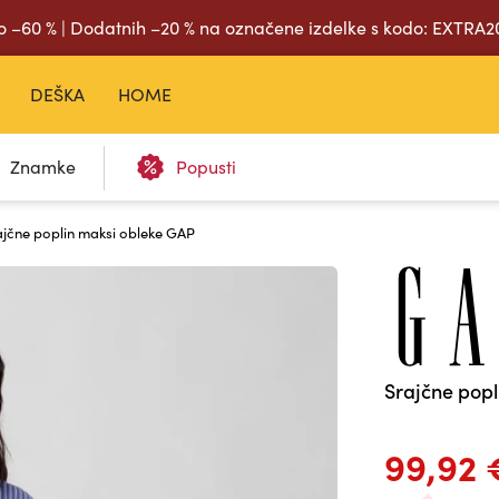
o –60 % | Dodatnih –20 % na označene izdelke s kodo: EXTRA
DEŠKA
HOME
Znamke
Popusti
ajčne poplin maksi obleke GAP
Srajčne pop
99,92 