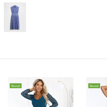
Novost
Novost