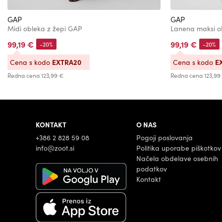
GAP
GAP
Midi obleka z žepi GAP
Lanena maksi 
99,19 €
99,19 €
-20%
-20%
EXTRA20
E
Cena s kodo
Cena s kodo
Redna cena
123,99 €
Redna cena
123,99
KONTAKT
O NAS
+386 2 828 59 08
Pogoji poslovanja
info@zoot.si
Politika uporabe piškotkov
Načela obdelave osebnih
podatkov
Kontakt