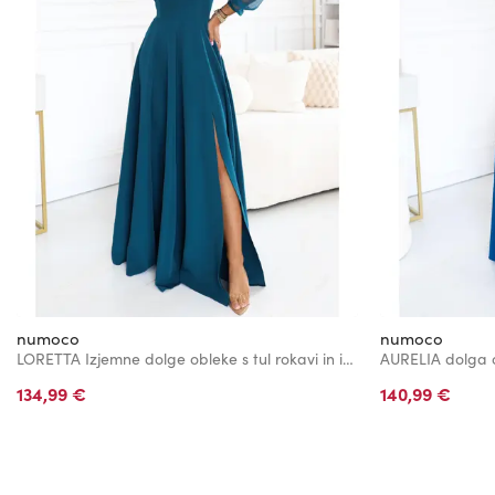
numoco
numoco
LORETTA Izjemne dolge obleke s tul rokavi in izrezom - morska zelena
134,99 €
140,99 €