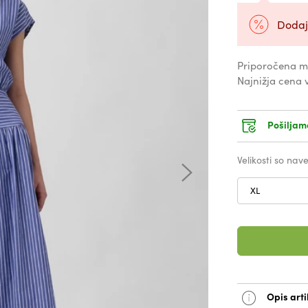
Dodaj
Priporočena m
Najnižja cena 
Pošiljam
Velikosti so na
XL
Opis arti