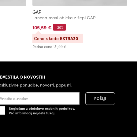
GAP
G
Lanena maxi obleka z žepi GAP
L
105,59 €
1
-20%
EXTRA20
Cena s kodo
C
Redna cena
131,99 €
Re
BVESTILA O NOVOSTIH
kskluzivne ponudbe, novosti, popusti.
Soglašam z obdelavo osebnih podatkov.
Več informacij najdete
tukaj