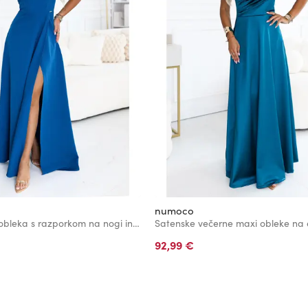
numoco
AURELIA dolga obleka s razporkom na nogi in kvadratnim izrezom - morska zelena
92,99 €