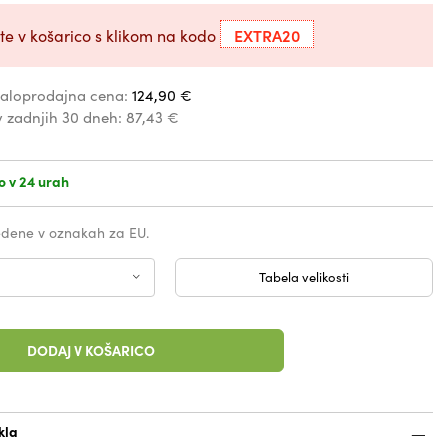
EXTRA20
te v košarico s klikom na kodo
aloprodajna cena:
124,90 €
v zadnjih 30 dneh:
87,43 €
o v 24 urah
vedene v oznakah za EU.
Tabela velikosti
DODAJ V KOŠARICO
kla